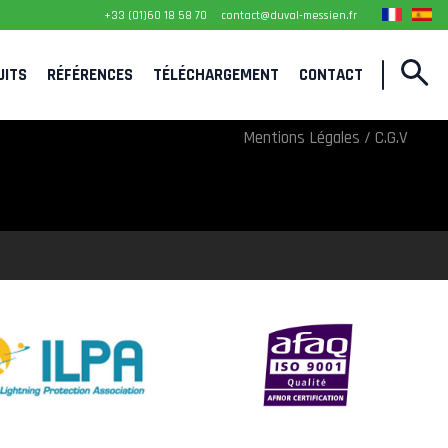
+33 (01)60 18 58 70
contact@duval-messien.fr
UITS
RÉFÉRENCES
TÉLÉCHARGEMENT
CONTACT
Recrutement
Plan du site
Mentions Légales / C.G.V