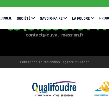
ACCUEIL
PROD
SOCIÉTÉ
SAVOIR-FAIRE
LA FOUDRE
+33 (01)60 34 54 44
contact@duval-messien.fr
Conception et Réalisation : Agence M-Créa.fr