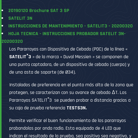
20190120 Brochure SAT 3 SP
SATELIT 3N
INSTRUCCIONES DE MANTENIMIENTO - SATELIT3 - 20200320
HOJA TECNICA - INSTRUCCIONES PROBADOR SATELIT 3N-
20200320
Los Pararrayos con Dispositivo de Cebado (PDC) de la línea «
®
SATELIT
3
» de la marca « Duval Messien » se componen de
una punta captadora, de un dispositivo de cebado (cuerpo) y
de una asta de soporte (de Ø34).
Instalados de preferencia en el punto más alto de la zona que
protegen, se caracterizan con su avance de cebado ΔT. Los
®
Pararrayos SATELIT
3 se pueden probar a distancia gracias a
su caja de prueba referencia
TESTS3N.
Permite verificar el buen funcionamiento de los pararrayos
probandolos por onda radio. Esta equipado de 4 LED que
indican el resultado de la prueba, sea positivo sea negativo, y