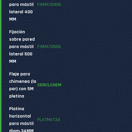
para mástil
FIXMATD400
lateral 400
MM
Fijación
sobre pared
para mástil
FIXMATD500
lateral 500
MM
Fleje para
chimenea (la
CERCLCHEM
par) con 5M
pletina
Platina
horizontal
PLATMAT34
para mástil
diam.34MM