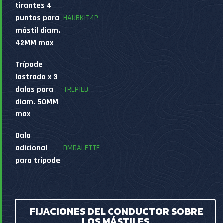
tirantes 4
puntos para
HAUBKIT4P
mástil diam.
42MM max
Trípode
lastrado x 3
dalas para
TREPIED
diam. 50MM
max
Dala
adicional
DMDALETTE
para trípode
FIJACIONES DEL CONDUCTOR SOBRE
LOS MÁSTILES