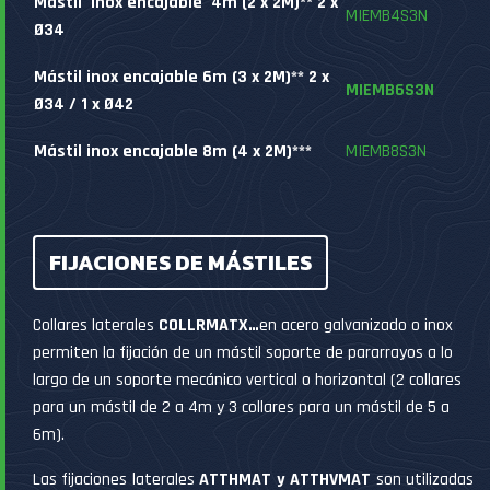
Mástil inox encajable 4m (2 x 2M)**
2 x
MIEMB4S3N
Ø34
Mástil inox encajable 6m (3 x 2M)**
2 x
MIEMB6S3N
Ø34 /
1 x
Ø42
Mástil inox encajable 8m (4 x 2M)***
MIEMB8S3N
FIJACIONES DE MÁSTILES
Collares laterales
COLLRMATX…
en acero galvanizado o inox
permiten la fijación de un mástil soporte de pararrayos a lo
largo de un soporte mecánico vertical o horizontal (2 collares
para un mástil de 2 a 4m y 3 collares para un mástil de 5 a
6m).
Las fijaciones laterales
ATTHMAT y ATTHVMAT
son utilizadas