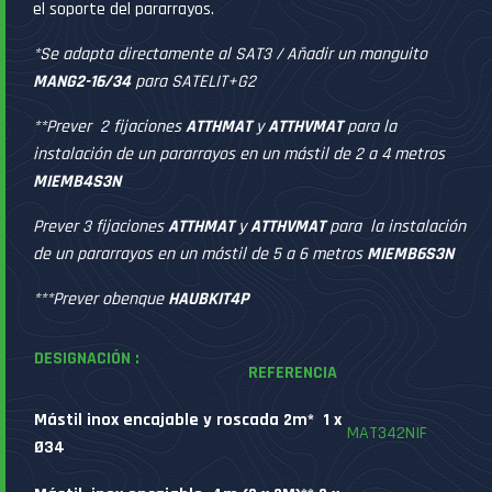
el soporte del pararrayos.
*Se adapta directamente al SAT3 / Añadir un manguito
MANG2-16/34
para SATELIT+G2
**Prever 2 fijaciones
ATTHMAT
y
ATTHVMAT
para la
instalación de un pararrayos en un mástil de 2 a 4 metros
MIEMB4S3N
Prever 3 fijaciones
ATTHMAT
y
ATTHVMAT
para la instalación
de un pararrayos en un mástil de 5 a 6 metros
MIEMB6S3N
***Prever obenque
HAUBKIT4P
DESIGNACIÓN :
REFERENCIA
Mástil inox encajable y roscada 2m*
1 x
MAT342NIF
Ø34