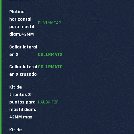
Platina
horizontal
PLATMAT42
para mástil
diam.42MM
Collar lateral
en X
COLLRMATX
Collar lateral
COLLRMATC
en X cruzado
Kit de
tirantes 3
puntos para
HAUBKIT3P
mástil diam.
42MM max
Kit de