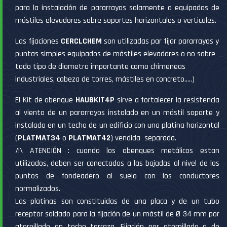
para la instalación de pararrayos solamente o equipados de
mástiles elevadores sobre soportes horizontales o verticales.
Las fijaciones
CERCLCHEM
son utilizadas par fijar pararrayos y
puntas simples equipados de mástiles elevadores o no sobre
todo tipo de diametro importante como chimeneas
industriales, cabeza de torres, mástiles en concreto…..)
El Kit de obenque
HAUBKIT4P
sirve a fortalecer la resistencia
al viento de un pararrayos instalado en un mástil soporte y
instalado en un techo de un edificio con una platina horizontal
(
PLATMAT34
o
PLATMAT42
) vendida separada.
/!\ ATENCIÓN : cuando los obenques metálicos estan
utilizados, deben ser conectados a las bajadas al nivel de los
puntos de fondeadero al suelo con los conductores
normalizados.
Las platinas son constituidas de una placa y de un tubo
receptor soldado para la fijación de un mástil de Ø 34 mm por
atornillado en techo terraza. Fijación por atornillado o de