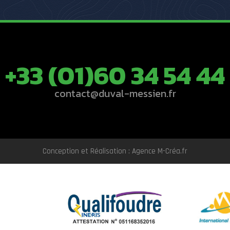
+33 (01)60 34 54 44
contact@duval-messien.fr
Conception et Réalisation : Agence M-Créa.fr