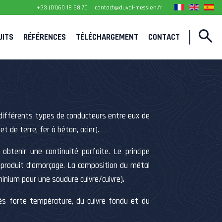
+33 (01)60 18 58 70
contact@duval-messien.fr
UITS
RÉFÉRENCES
TÉLÉCHARGEMENT
CONTACT
différents types de conducteurs entre eux de
t de terre, fer à béton, acier).
btenir une continuité parfaite. Le principe
 produit d’amorçage. La composition du métal
inium pour une soudure cuivre/cuivre).
très forte température, du cuivre fondu et du