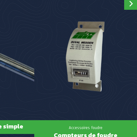
e simple
Accessoires foudre
Compteurs de foudre