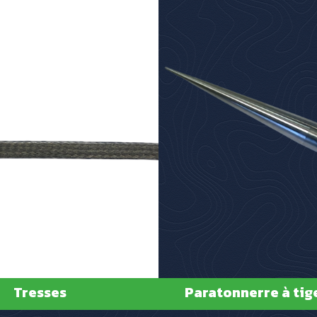
Tresses
Paratonnerre à tig